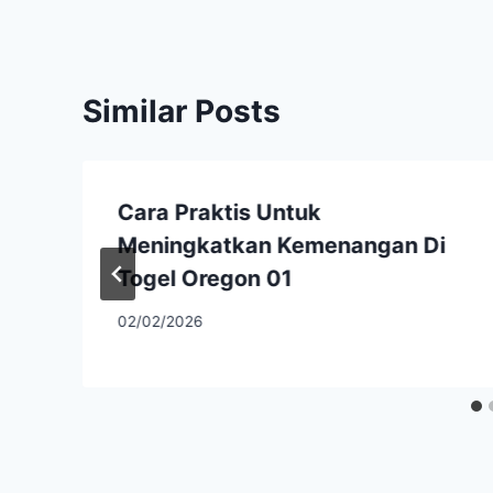
Similar Posts
Cara Praktis Untuk
Meningkatkan Kemenangan Di
Togel Oregon 01
02/02/2026