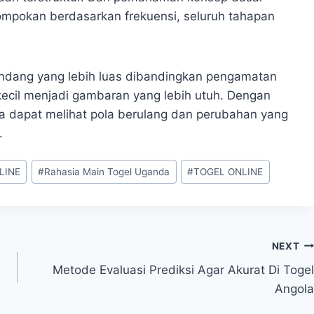
lompokan berdasarkan frekuensi, seluruh tahapan
dang yang lebih luas dibandingkan pengamatan
ecil menjadi gambaran yang lebih utuh. Dengan
 dapat melihat pola berulang dan perubahan yang
.
LINE
#
Rahasia Main Togel Uganda
#
TOGEL ONLINE
NEXT
Metode Evaluasi Prediksi Agar Akurat Di Togel
Angola