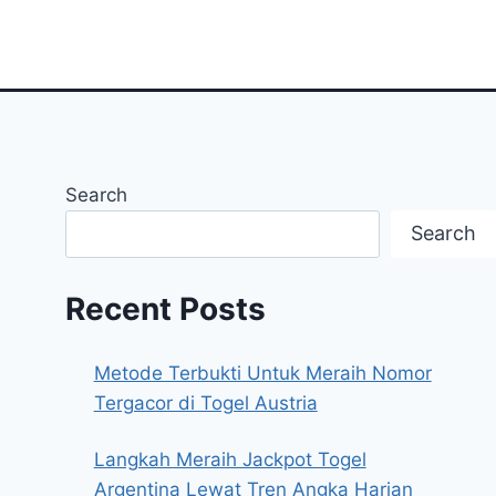
Search
Search
Recent Posts
Metode Terbukti Untuk Meraih Nomor
Tergacor di Togel Austria
Langkah Meraih Jackpot Togel
Argentina Lewat Tren Angka Harian