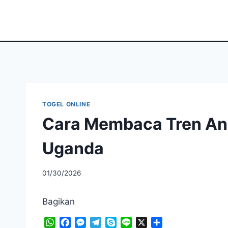
Skip
to
content
TOGEL ONLINE
Cara Membaca Tren An
Uganda
01/30/2026
Bagikan
W
F
M
T
S
L
X
S