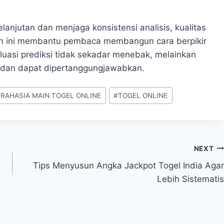
njutan dan menjaga konsistensi analisis, kualitas
tan ini membantu pembaca membangun cara berpikir
aluasi prediksi tidak sekadar menebak, melainkan
g dan dapat dipertanggungjawabkan.
#
RAHASIA MAIN TOGEL ONLINE
#
TOGEL ONLINE
NEXT
Tips Menyusun Angka Jackpot Togel India Agar
Lebih Sistematis