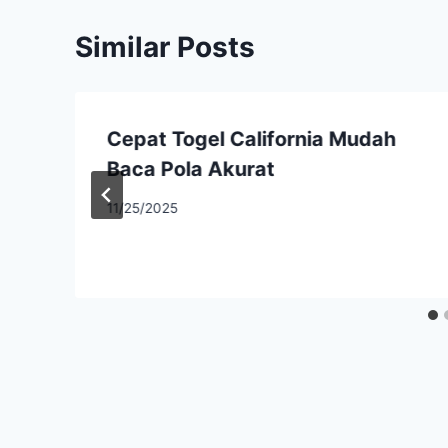
Similar Posts
Cepat Togel California Mudah
Baca Pola Akurat
11/25/2025