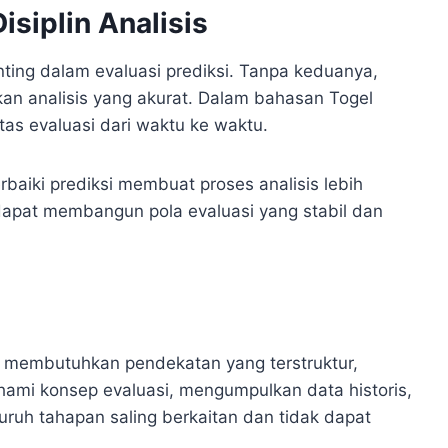
siplin Analisis
nting dalam evaluasi prediksi. Tanpa keduanya,
an analisis yang akurat. Dalam bahasan Togel
as evaluasi dari waktu ke waktu.
baiki prediksi membuat proses analisis lebih
 dapat membangun pola evaluasi yang stabil dan
membutuhkan pendekatan yang terstruktur,
ahami konsep evaluasi, mengumpulkan data historis,
luruh tahapan saling berkaitan dan tidak dapat