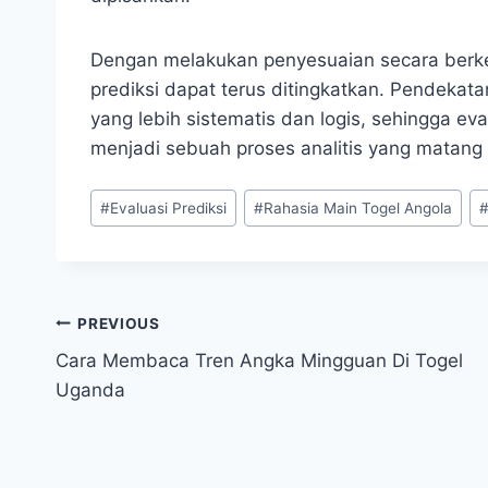
Dengan melakukan penyesuaian secara berkela
prediksi dapat terus ditingkatkan. Pendeka
yang lebih sistematis dan logis, sehingga ev
menjadi sebuah proses analitis yang matan
Post
#
Evaluasi Prediksi
#
Rahasia Main Togel Angola
Tags:
Post
PREVIOUS
Cara Membaca Tren Angka Mingguan Di Togel
navigation
Uganda