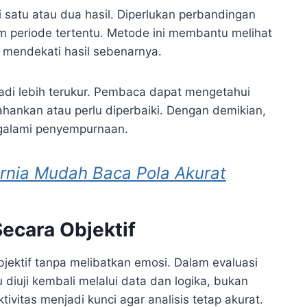
ri satu atau dua hasil. Diperlukan perbandingan
lam periode tertentu. Metode ini membantu melihat
 mendekati hasil sebenarnya.
jadi lebih terukur. Pembaca dapat mengetahui
hankan atau perlu diperbaiki. Dengan demikian,
ngalami penyempurnaan.
ornia Mudah Baca Pola Akurat
ecara Objektif
bjektif tanpa melibatkan emosi. Dalam evaluasi
 diuji kembali melalui data dan logika, bukan
ivitas menjadi kunci agar analisis tetap akurat.