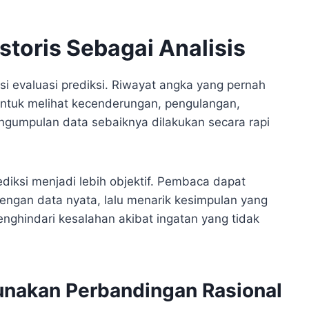
toris Sebagai Analisis
si evaluasi prediksi. Riwayat angka yang pernah
ntuk melihat kecenderungan, pengulangan,
engumpulan data sebaiknya dilakukan secara rapi
diksi menjadi lebih objektif. Pembaca dapat
ngan data nyata, lalu menarik kesimpulan yang
enghindari kesalahan akibat ingatan yang tidak
nakan Perbandingan Rasional