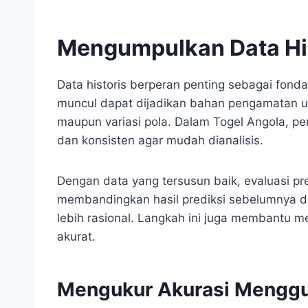
Mengumpulkan Data His
Data historis berperan penting sebagai fonda
muncul dapat dijadikan bahan pengamatan u
maupun variasi pola. Dalam Togel Angola, p
dan konsisten agar mudah dianalisis.
Dengan data yang tersusun baik, evaluasi pre
membandingkan hasil prediksi sebelumnya de
lebih rasional. Langkah ini juga membantu m
akurat.
Mengukur Akurasi Menggu