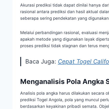
Akurasi prediksi tidak dapat dinilai hanya da
rasional antara prediksi dan hasil aktual da
seberapa sering pendekatan yang digunakan
Melalui perbandingan rasional, evaluasi men
apakah metode yang digunakan layak diperta
proses prediksi tidak stagnan dan terus me
Baca Juga:
Cepat Togel Calif
Menganalisis Pola Angka S
Analisis pola angka harus dilakukan secara o
prediksi Togel Angola, pola yang muncul perlu
berdasarkan keyakinan pribadi semata. Objekt