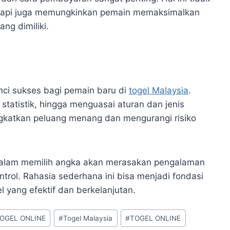
tapi juga memungkinkan pemain memaksimalkan
g dimiliki.
ci sukses bagi pemain baru di
togel Malaysia
.
tatistik, hingga menguasai aturan dan jenis
ngkatkan peluang menang dan mengurangi risiko
k dalam memilih angka akan merasakan pengalaman
rol. Rahasia sederhana ini bisa menjadi fondasi
 yang efektif dan berkelanjutan.
TOGEL ONLINE
#
Togel Malaysia
#
TOGEL ONLINE