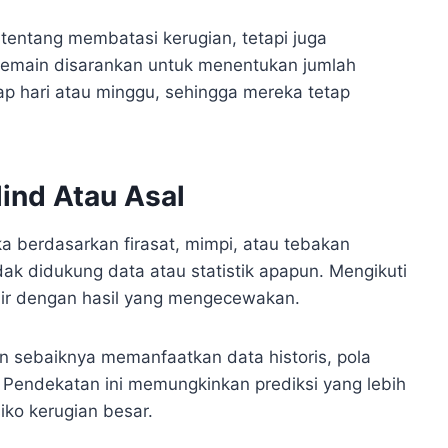
entang membatasi kerugian, tetapi juga
Pemain disarankan untuk menentukan jumlah
ap hari atau minggu, sehingga mereka tetap
ind Atau Asal
 berdasarkan firasat, mimpi, atau tebakan
dak didukung data atau statistik apapun. Mengikuti
hir dengan hasil yang mengecewakan.
 sebaiknya memanfaatkan data historis, pola
a. Pendekatan ini memungkinkan prediksi yang lebih
iko kerugian besar.