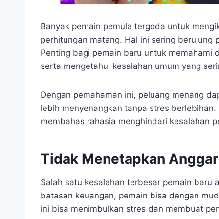
Banyak pemain pemula tergoda untuk mengik
perhitungan matang. Hal ini sering berujung 
Penting bagi pemain baru untuk memahami d
serta mengetahui kesalahan umum yang serin
Dengan pemahaman ini, peluang menang dap
lebih menyenangkan tanpa stres berlebihan. 
membahas rahasia menghindari kesalahan pe
Tidak Menetapkan Anggar
Salah satu kesalahan terbesar pemain baru 
batasan keuangan, pemain bisa dengan muda
ini bisa menimbulkan stres dan membuat pe