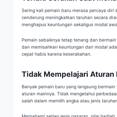
Sering kali pemain baru merasa percaya diri
cenderung meningkatkan taruhan secara drast
menghapus keuntungan sekaligus modal awa
Pemain sebaiknya tetap tenang dan bermai
dan memisahkan keuntungan dari modal adala
cepat habis karena keserakahan.
Tidak Mempelajari Aturan 
Banyak pemain baru yang langsung bermain 
aturan mainnya. Tidak mengetahui perbedaa
salah dalam memilih angka atau jenis taruha
Memahami setiap jenis pasaran, nilai hadiah,