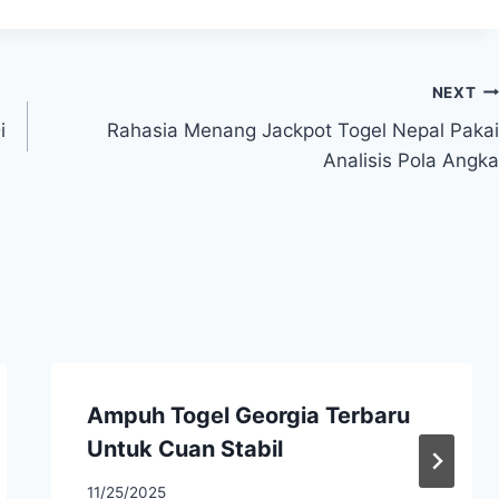
NEXT
i
Rahasia Menang Jackpot Togel Nepal Pakai
Analisis Pola Angka
Ampuh Togel Georgia Terbaru
Untuk Cuan Stabil
11/25/2025