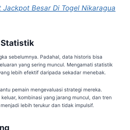
 Jackpot Besar Di Togel Nikaragua
Statistik
ka sebelumnya. Padahal, data historis bisa
eluaran yang sering muncul. Mengamati statistik
ng lebih efektif daripada sekadar menebak.
bantu pemain mengevaluasi strategi mereka.
keluar, kombinasi yang jarang muncul, dan tren
enjadi lebih terukur dan tidak impulsif.
ang