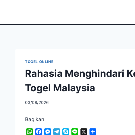
Skip
to
content
TOGEL ONLINE
Rahasia Menghindari K
Togel Malaysia
03/08/2026
Bagikan
W
F
M
T
S
L
X
S