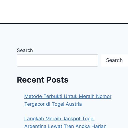
Search
Search
Recent Posts
Metode Terbukti Untuk Meraih Nomor
Tergacor di Togel Austria
Langkah Meraih Jackpot Togel
Argentina Lewat Tren Angka Harian