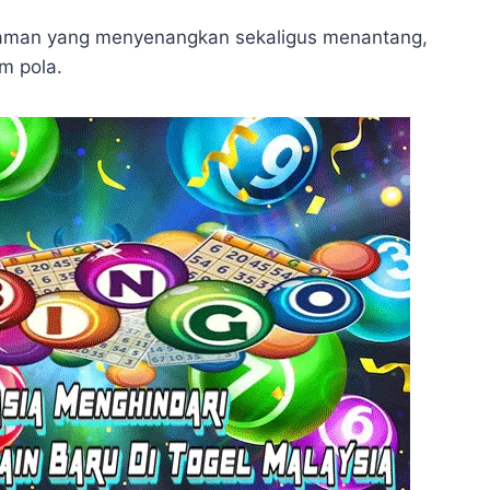
laman yang menyenangkan sekaligus menantang,
m pola.