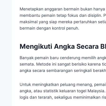
Menetapkan anggaran bermain bukan hanya t
membantu pemain tetap fokus dan disiplin. 
maksimal yang siap mereka pertaruhkan seti
bermain dengan kontrol penuh.
Mengikuti Angka Secara Bl
Banyak pemain baru cenderung memilih angka
semata. Metode ini sangat berisiko karena ti
angka secara sembarangan seringkali berak
Untuk meningkatkan peluang menang, pemain
angka, atau statistik keluaran togel Malaysi
logis dan terarah, sekaligus meminimalkan ris