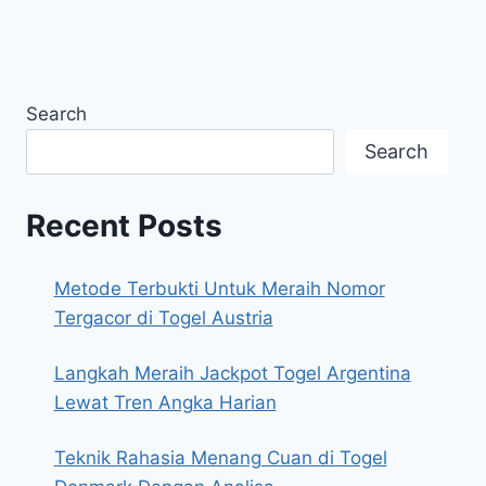
Search
Search
Recent Posts
Metode Terbukti Untuk Meraih Nomor
Tergacor di Togel Austria
Langkah Meraih Jackpot Togel Argentina
Lewat Tren Angka Harian
Teknik Rahasia Menang Cuan di Togel