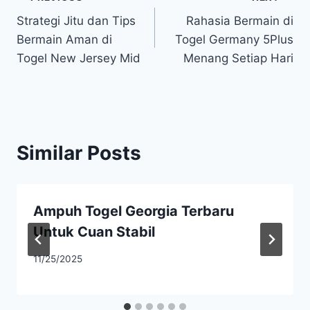
Post
Strategi Jitu dan Tips
Rahasia Bermain di
navigation
Bermain Aman di
Togel Germany 5Plus
Togel New Jersey Mid
Menang Setiap Hari
Similar Posts
Ampuh Togel Georgia Terbaru
Untuk Cuan Stabil
11/25/2025