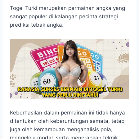
h
a
e
e
k
i
h
a
c
s
l
y
n
a
Togel Turki merupakan permainan angka yang
t
e
s
e
p
e
r
sangat populer di kalangan pecinta strategi
s
b
e
g
e
e
prediksi tebak angka.
A
o
n
r
p
o
g
a
p
k
e
m
r
Keberhasilan dalam permainan ini tidak hanya
ditentukan oleh keberuntungan semata, tetapi
juga oleh kemampuan menganalisis pola,
mengelola modal, serta menerapkan teknik