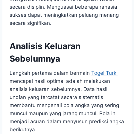
secara disiplin. Menguasai beberapa rahasia
sukses dapat meningkatkan peluang menang
secara signifikan.
Analisis Keluaran
Sebelumnya
Langkah pertama dalam bermain
Togel Turki
mencapai hasil optimal adalah melakukan
analisis keluaran sebelumnya. Data hasil
undian yang tercatat secara sistematis
membantu mengenali pola angka yang sering
muncul maupun yang jarang muncul. Pola ini
menjadi acuan dalam menyusun prediksi angka
berikutnya.