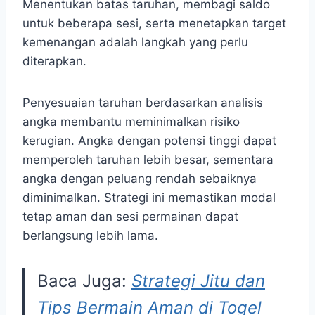
Menentukan batas taruhan, membagi saldo
untuk beberapa sesi, serta menetapkan target
kemenangan adalah langkah yang perlu
diterapkan.
Penyesuaian taruhan berdasarkan analisis
angka membantu meminimalkan risiko
kerugian. Angka dengan potensi tinggi dapat
memperoleh taruhan lebih besar, sementara
angka dengan peluang rendah sebaiknya
diminimalkan. Strategi ini memastikan modal
tetap aman dan sesi permainan dapat
berlangsung lebih lama.
Baca Juga:
Strategi Jitu dan
Tips Bermain Aman di Togel