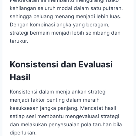
Pendekatan ini membantu mengurangi risiko
kehilangan seluruh modal dalam satu putaran,
sehingga peluang menang menjadi lebih luas.
Dengan kombinasi angka yang beragam,
strategi bermain menjadi lebih seimbang dan
terukur.
Konsistensi dan Evaluasi
Hasil
Konsistensi dalam menjalankan strategi
menjadi faktor penting dalam meraih
kesuksesan jangka panjang. Mencatat hasil
setiap sesi membantu mengevaluasi strategi
dan melakukan penyesuaian pola taruhan bila
diperlukan.