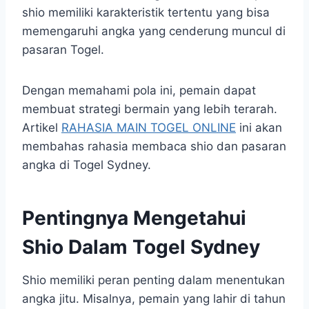
shio memiliki karakteristik tertentu yang bisa
memengaruhi angka yang cenderung muncul di
pasaran Togel.
Dengan memahami pola ini, pemain dapat
membuat strategi bermain yang lebih terarah.
Artikel
RAHASIA MAIN TOGEL ONLINE
ini akan
membahas rahasia membaca shio dan pasaran
angka di Togel Sydney.
Pentingnya Mengetahui
Shio Dalam Togel Sydney
Shio memiliki peran penting dalam menentukan
angka jitu. Misalnya, pemain yang lahir di tahun