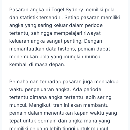
Pasaran angka di Togel Sydney memiliki pola
dan statistik tersendiri. Setiap pasaran memiliki
angka yang sering keluar dalam periode
tertentu, sehingga mempelajari riwayat
keluaran angka sangat penting. Dengan
memanfaatkan data historis, pemain dapat
menemukan pola yang mungkin muncul
kembali di masa depan.
Pemahaman terhadap pasaran juga mencakup
waktu pengeluaran angka. Ada periode
tertentu dimana angka tertentu lebih sering
muncul. Mengikuti tren ini akan membantu
pemain dalam menentukan kapan waktu yang
tepat untuk bermain dan angka mana yang
memiliki peluang lebih tinggi untuk muncul.