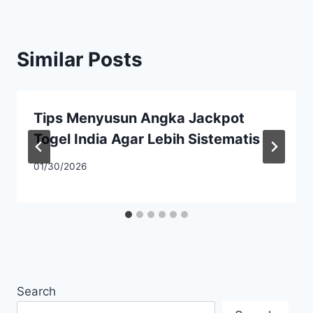
Similar Posts
Tips Menyusun Angka Jackpot
Togel India Agar Lebih Sistematis
01/30/2026
Search