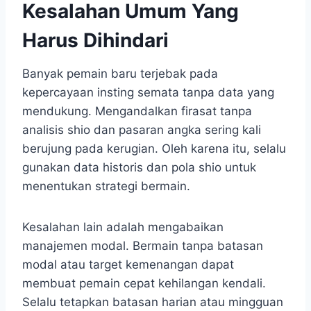
Kesalahan Umum Yang
Harus Dihindari
Banyak pemain baru terjebak pada
kepercayaan insting semata tanpa data yang
mendukung. Mengandalkan firasat tanpa
analisis shio dan pasaran angka sering kali
berujung pada kerugian. Oleh karena itu, selalu
gunakan data historis dan pola shio untuk
menentukan strategi bermain.
Kesalahan lain adalah mengabaikan
manajemen modal. Bermain tanpa batasan
modal atau target kemenangan dapat
membuat pemain cepat kehilangan kendali.
Selalu tetapkan batasan harian atau mingguan