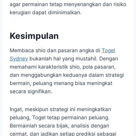
agar permainan tetap menyenangkan dan risiko
kerugian dapat diminimalkan.
Kesimpulan
Membaca shio dan pasaran angka di
Togel
Sydney
bukanlah hal yang mustahil. Dengan
memahami karakteristik shio, pola pasaran,
dan menggabungkan keduanya dalam strategi
bermain, peluang menang bisa meningkat
secara signifikan.
Ingat, meskipun strategi ini meningkatkan
peluang, Togel tetap permainan peluang.
Bermainlah secara bijak, analisis dengan
cermat, dan jadikan setiap prediksi sebagai