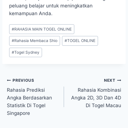
peluang belajar untuk meningkatkan
kemampuan Anda.
Post
#
RAHASIA MAIN TOGEL ONLINE
Tags:
#
Rahasia Membaca Shio
#
TOGEL ONLINE
#
Togel Sydney
Post
PREVIOUS
NEXT
Rahasia Prediksi
Rahasia Kombinasi
navigation
Angka Berdasarkan
Angka 2D, 3D Dan 4D
Statistik Di Togel
Di Togel Macau
Singapore