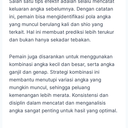
Salah satu tips efektif adalah selalu mencatat
keluaran angka sebelumnya. Dengan catatan
ini, pemain bisa mengidentifikasi pola angka
yang muncul berulang kali dan shio yang
terkait. Hal ini membuat prediksi lebih terukur
dan bukan hanya sekadar tebakan.
Pemain juga disarankan untuk menggunakan
kombinasi angka kecil dan besar, serta angka
ganjil dan genap. Strategi kombinasi ini
membantu menutupi variasi angka yang
mungkin muncul, sehingga peluang
kemenangan lebih merata. Konsistensi dan
disiplin dalam mencatat dan menganalisis
angka sangat penting untuk hasil yang optimal.