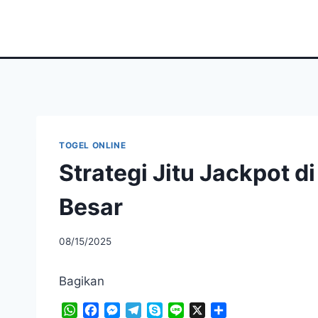
Skip
to
content
TOGEL ONLINE
Strategi Jitu Jackpot d
Besar
08/15/2025
Bagikan
W
F
M
T
S
L
X
S