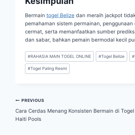
Kesimpulan
Bermain
togel Belize
dan meraih jackpot tida
pemahaman sistem permainan, penggunaan da
cermat, serta memanfaatkan sumber prediks
dan sabar, bahkan pemain bermodal kecil p
Post
#
RAHASIA MAIN TOGEL ONLINE
#
Togel Belize
#
Tags:
#
Togel Paling Resmi
Post
PREVIOUS
Cara Cerdas Menang Konsisten Bermain di Togel
navigation
Haiti Pools