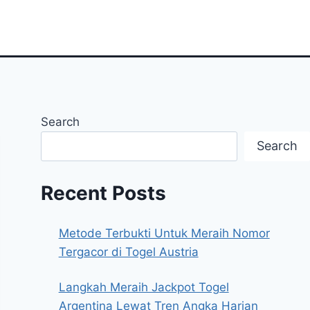
Search
Search
Recent Posts
Metode Terbukti Untuk Meraih Nomor
Tergacor di Togel Austria
Langkah Meraih Jackpot Togel
Argentina Lewat Tren Angka Harian