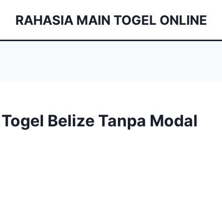
RAHASIA MAIN TOGEL ONLINE
i Togel Belize Tanpa Modal