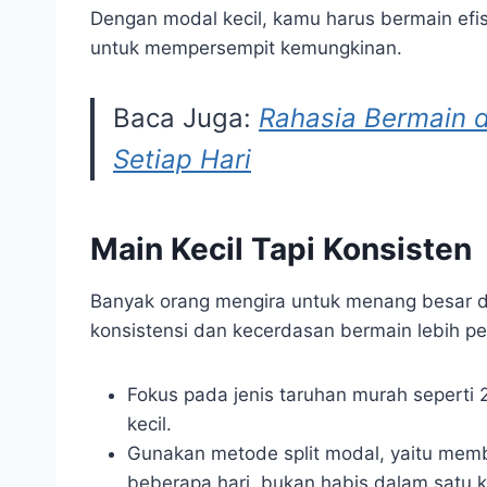
Dengan modal kecil, kamu harus bermain efi
untuk mempersempit kemungkinan.
Baca Juga:
Rahasia Bermain 
Setiap Hari
Main Kecil Tapi Konsisten
Banyak orang mengira untuk menang besar d
konsistensi dan kecerdasan bermain lebih pen
Fokus pada jenis taruhan murah seperti 
kecil.
Gunakan metode split modal, yaitu mem
beberapa hari, bukan habis dalam satu k