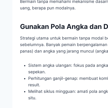
Bermain tanpa memahami mekanisme dasa
uang, berapa pun modalnya.
Gunakan Pola Angka dan D
Strategi utama untuk bermain tanpa modal 
sebelumnya. Banyak pemain berpengalaman m
panas) dan angka yang jarang muncul (angka
Sistem angka ulangan: fokus pada angka
sepekan.
Perhitungan ganjil-genap: membuat kom
result.
Melihat siklus mingguan: amati pola angka
situ.