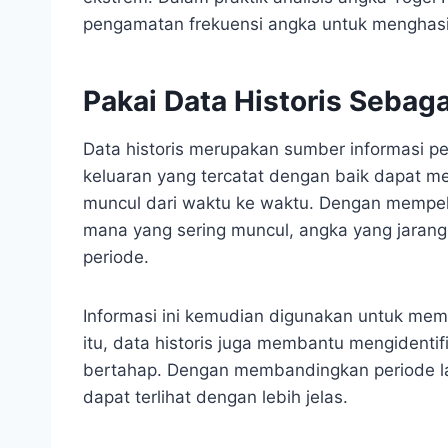
pengamatan frekuensi angka untuk menghasil
Pakai Data Historis Sebaga
Data historis merupakan sumber informasi pe
keluaran yang tercatat dengan baik dapat 
muncul dari waktu ke waktu. Dengan mempelaj
mana yang sering muncul, angka yang jarang te
periode.
Informasi ini kemudian digunakan untuk memb
itu, data historis juga membantu mengidentif
bertahap. Dengan membandingkan periode l
dapat terlihat dengan lebih jelas.