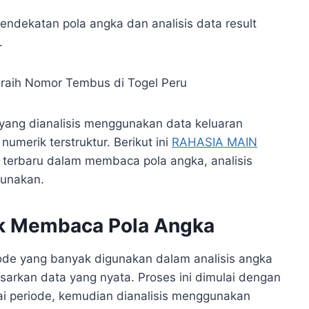
ndekatan pola angka dan analisis data result
.
 yang dianalisis menggunakan data keluaran
numerik terstruktur. Berikut ini
RAHASIA MAIN
erbaru dalam membaca pola angka, analisis
igunakan.
uk Membaca Pola Angka
tode yang banyak digunakan dalam analisis angka
kan data yang nyata. Proses ini dimulai dengan
i periode, kemudian dianalisis menggunakan