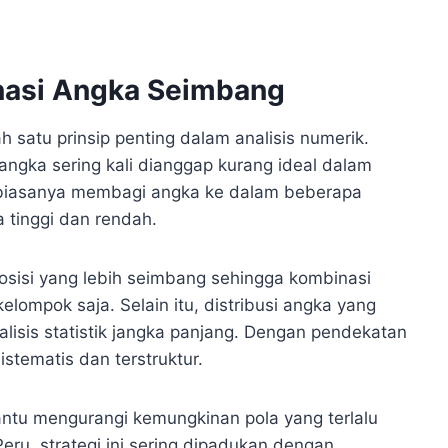
nasi Angka Seimbang
satu prinsip penting dalam analisis numerik.
 angka sering kali dianggap kurang ideal dalam
is biasanya membagi angka ke dalam beberapa
a tinggi dan rendah.
isi yang lebih seimbang sehingga kombinasi
kelompok saja. Selain itu, distribusi angka yang
alisis statistik jangka panjang. Dengan pendekatan
istematis dan terstruktur.
tu mengurangi kemungkinan pola yang terlalu
Peru, strategi ini sering dipadukan dengan