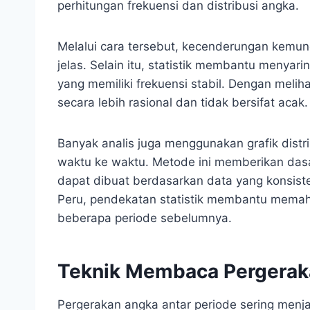
perhitungan frekuensi dan distribusi angka.
Melalui cara tersebut, kecenderungan kemuncu
jelas. Selain itu, statistik membantu menyar
yang memiliki frekuensi stabil. Dengan melih
secara lebih rasional dan tidak bersifat acak.
Banyak analis juga menggunakan grafik dist
waktu ke waktu. Metode ini memberikan dasar 
dapat dibuat berdasarkan data yang konsist
Peru, pendekatan statistik membantu mema
beberapa periode sebelumnya.
Teknik Membaca Pergerak
Pergerakan angka antar periode sering menja