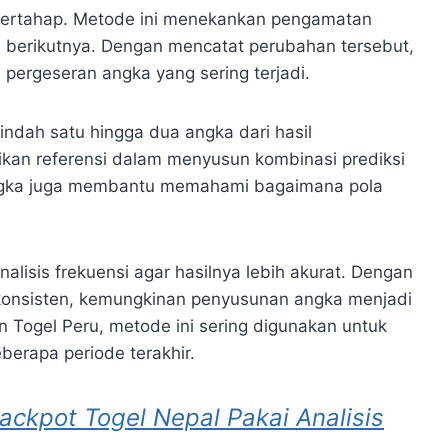
bertahap. Metode ini menekankan pengamatan
sil berikutnya. Dengan mencatat perubahan tersebut,
 pergeseran angka yang sering terjadi.
pindah satu hingga dua angka dari hasil
dikan referensi dalam menyusun kombinasi prediksi
n angka juga membantu memahami bagaimana pola
lisis frekuensi agar hasilnya lebih akurat. Dengan
konsisten, kemungkinan penyusunan angka menjadi
an Togel Peru, metode ini sering digunakan untuk
erapa periode terakhir.
ckpot Togel Nepal Pakai Analisis