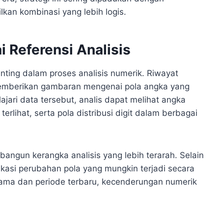
kan kombinasi yang lebih logis.
i Referensi Analisis
nting dalam proses analisis numerik. Riwayat
memberikan gambaran mengenai pola angka yang
ari data tersebut, analis dapat melihat angka
rlihat, serta pola distribusi digit dalam berbagai
angun kerangka analisis yang lebih terarah. Selain
ikasi perubahan pola yang mungkin terjadi secara
ama dan periode terbaru, kecenderungan numerik