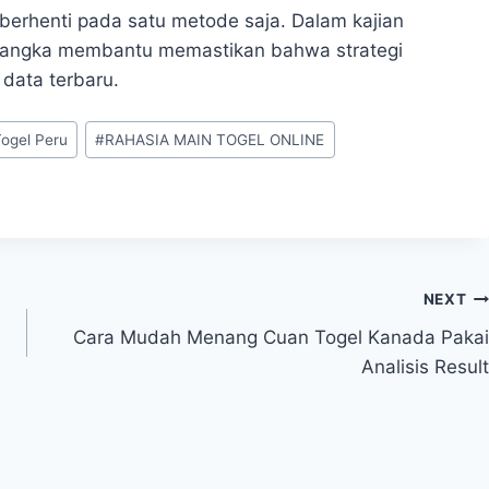
 berhenti pada satu metode saja. Dalam kajian
ola angka membantu memastikan bahwa strategi
data terbaru.
ogel Peru
#
RAHASIA MAIN TOGEL ONLINE
NEXT
Cara Mudah Menang Cuan Togel Kanada Pakai
Analisis Result