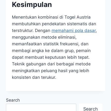
Kesimpulan
Menentukan kombinasi di Togel Austria
membutuhkan pendekatan sistematis dan
terstruktur. Dengan
memahami pola dasar
,
menggunakan metode eliminasi,
memanfaatkan statistik frekuensi, dan
membagi angka ke dalam grup, pemain
dapat membuat keputusan lebih tepat.
Teknik gabungan dari berbagai metode
meningkatkan peluang hasil yang lebih
konsisten dan terukur.
Search
Search