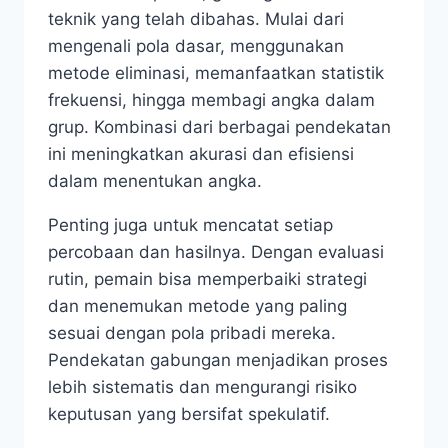
teknik yang telah dibahas. Mulai dari
mengenali pola dasar, menggunakan
metode eliminasi, memanfaatkan statistik
frekuensi, hingga membagi angka dalam
grup. Kombinasi dari berbagai pendekatan
ini meningkatkan akurasi dan efisiensi
dalam menentukan angka.
Penting juga untuk mencatat setiap
percobaan dan hasilnya. Dengan evaluasi
rutin, pemain bisa memperbaiki strategi
dan menemukan metode yang paling
sesuai dengan pola pribadi mereka.
Pendekatan gabungan menjadikan proses
lebih sistematis dan mengurangi risiko
keputusan yang bersifat spekulatif.