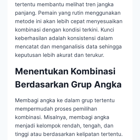
tertentu membantu melihat tren jangka
panjang. Pemain yang rutin menggunakan
metode ini akan lebih cepat menyesuaikan
kombinasi dengan kondisi terkini. Kunci
keberhasilan adalah konsistensi dalam
mencatat dan menganalisis data sehingga
keputusan lebih akurat dan terukur.
Menentukan Kombinasi
Berdasarkan Grup Angka
Membagi angka ke dalam grup tertentu
mempermudah proses pemilihan
kombinasi. Misalnya, membagi angka
menjadi kelompok rendah, tengah, dan
tinggi atau berdasarkan kelipatan tertentu.