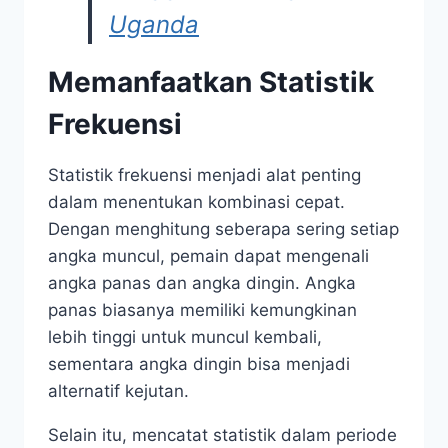
Uganda
Memanfaatkan Statistik
Frekuensi
Statistik frekuensi menjadi alat penting
dalam menentukan kombinasi cepat.
Dengan menghitung seberapa sering setiap
angka muncul, pemain dapat mengenali
angka panas dan angka dingin. Angka
panas biasanya memiliki kemungkinan
lebih tinggi untuk muncul kembali,
sementara angka dingin bisa menjadi
alternatif kejutan.
Selain itu, mencatat statistik dalam periode