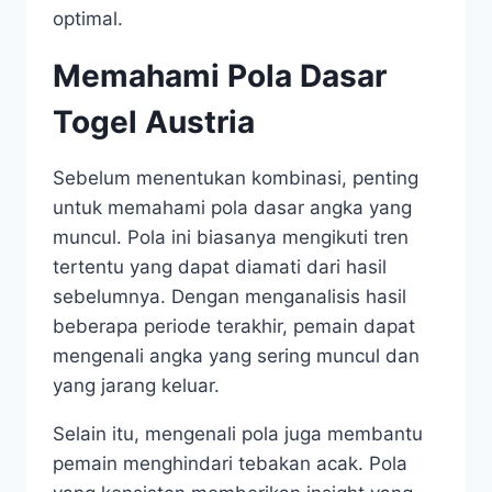
optimal.
Memahami Pola Dasar
Togel Austria
Sebelum menentukan kombinasi, penting
untuk memahami pola dasar angka yang
muncul. Pola ini biasanya mengikuti tren
tertentu yang dapat diamati dari hasil
sebelumnya. Dengan menganalisis hasil
beberapa periode terakhir, pemain dapat
mengenali angka yang sering muncul dan
yang jarang keluar.
Selain itu, mengenali pola juga membantu
pemain menghindari tebakan acak. Pola