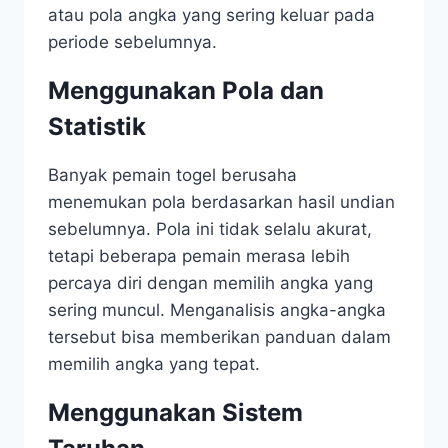
atau pola angka yang sering keluar pada
periode sebelumnya.
Menggunakan Pola dan
Statistik
Banyak pemain togel berusaha
menemukan pola berdasarkan hasil undian
sebelumnya. Pola ini tidak selalu akurat,
tetapi beberapa pemain merasa lebih
percaya diri dengan memilih angka yang
sering muncul. Menganalisis angka-angka
tersebut bisa memberikan panduan dalam
memilih angka yang tepat.
Menggunakan Sistem