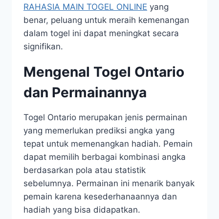
RAHASIA MAIN TOGEL ONLINE
yang
benar, peluang untuk meraih kemenangan
dalam togel ini dapat meningkat secara
signifikan.
Mengenal Togel Ontario
dan Permainannya
Togel Ontario merupakan jenis permainan
yang memerlukan prediksi angka yang
tepat untuk memenangkan hadiah. Pemain
dapat memilih berbagai kombinasi angka
berdasarkan pola atau statistik
sebelumnya. Permainan ini menarik banyak
pemain karena kesederhanaannya dan
hadiah yang bisa didapatkan.