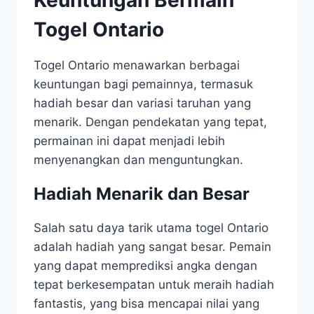
Keuntungan Bermain
Togel Ontario
Togel Ontario menawarkan berbagai
keuntungan bagi pemainnya, termasuk
hadiah besar dan variasi taruhan yang
menarik. Dengan pendekatan yang tepat,
permainan ini dapat menjadi lebih
menyenangkan dan menguntungkan.
Hadiah Menarik dan Besar
Salah satu daya tarik utama togel Ontario
adalah hadiah yang sangat besar. Pemain
yang dapat memprediksi angka dengan
tepat berkesempatan untuk meraih hadiah
fantastis, yang bisa mencapai nilai yang