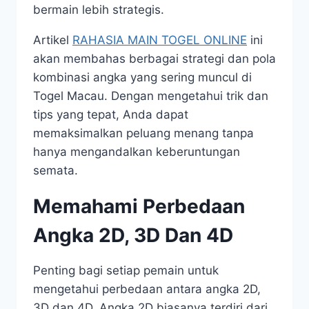
bermain lebih strategis.
Artikel
RAHASIA MAIN TOGEL ONLINE
ini
akan membahas berbagai strategi dan pola
kombinasi angka yang sering muncul di
Togel Macau. Dengan mengetahui trik dan
tips yang tepat, Anda dapat
memaksimalkan peluang menang tanpa
hanya mengandalkan keberuntungan
semata.
Memahami Perbedaan
Angka 2D, 3D Dan 4D
Penting bagi setiap pemain untuk
mengetahui perbedaan antara angka 2D,
3D dan 4D. Angka 2D biasanya terdiri dari