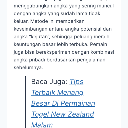
menggabungkan angka yang sering muncul
dengan angka yang sudah lama tidak
keluar. Metode ini memberikan
keseimbangan antara angka potensial dan
angka “kejutan”, sehingga peluang meraih
keuntungan besar lebih terbuka. Pemain
juga bisa bereksperimen dengan kombinasi
angka pribadi berdasarkan pengalaman
sebelumnya.
Baca Juga:
Tips
Terbaik Menang
Besar Di Permainan
Togel New Zealand
Malam