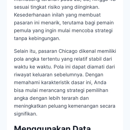
sesuai tingkat risiko yang diinginkan.
Kesederhanaan inilah yang membuat
pasaran ini menarik, terutama bagi pemain
pemula yang ingin mulai mencoba strategi
tanpa kebingungan.
Selain itu, pasaran Chicago dikenal memiliki
pola angka tertentu yang relatif stabil dari
waktu ke waktu. Pola ini dapat diamati dari
riwayat keluaran sebelumnya. Dengan
memahami karakteristik dasar ini, Anda
bisa mulai merancang strategi pemilihan
angka dengan lebih terarah dan
meningkatkan peluang kemenangan secara
signifikan.
Menggunakan Data