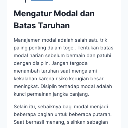
Mengatur Modal dan
Batas Taruhan
Manajemen modal adalah salah satu trik
paling penting dalam togel. Tentukan batas
modal harian sebelum bermain dan patuhi
dengan disiplin. Jangan tergoda
menambah taruhan saat mengalami
kekalahan karena risiko kerugian besar
meningkat. Disiplin terhadap modal adalah
kunci permainan jangka panjang.
Selain itu, sebaiknya bagi modal menjadi
beberapa bagian untuk beberapa putaran.
Saat berhasil menang, sisihkan sebagian