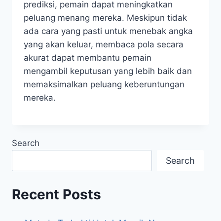
prediksi, pemain dapat meningkatkan
peluang menang mereka. Meskipun tidak
ada cara yang pasti untuk menebak angka
yang akan keluar, membaca pola secara
akurat dapat membantu pemain
mengambil keputusan yang lebih baik dan
memaksimalkan peluang keberuntungan
mereka.
Search
Search
Recent Posts