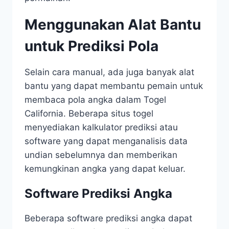
Menggunakan Alat Bantu
untuk Prediksi Pola
Selain cara manual, ada juga banyak alat
bantu yang dapat membantu pemain untuk
membaca pola angka dalam Togel
California. Beberapa situs togel
menyediakan kalkulator prediksi atau
software yang dapat menganalisis data
undian sebelumnya dan memberikan
kemungkinan angka yang dapat keluar.
Software Prediksi Angka
Beberapa software prediksi angka dapat