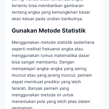
tertentu bisa memberikan gambaran
tentang angka yang kemungkinan besar
akan keluar pada undian berikutnya.
Gunakan Metode Statistik
Menggunakan metode statistik sederhana
seperti melihat frekuensi angka atau
menggunakan rumus matematika dasar
bisa sangat membantu. Dengan
mempelajari angka-angka yang sering
muncul atau yang jarang muncul, pemain
dapat membuat prediksi yang lebih
terarah. Banyak pemain yang
menggunakan metode ini untuk
menemukan pola yang lebih jelas dalam
permainan.