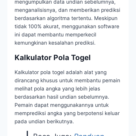
mengumpulkan data undian sebelumnya,
menganalisisnya, dan memberikan prediksi
berdasarkan algoritma tertentu. Meskipun
tidak 100% akurat, menggunakan software
ini dapat membantu memperkecil
kemungkinan kesalahan prediksi.
Kalkulator Pola Togel
Kalkulator pola togel adalah alat yang
dirancang khusus untuk membantu pemain
melihat pola angka yang lebih jelas
berdasarkan hasil undian sebelumnya.
Pemain dapat menggunakannya untuk
memprediksi angka yang berpotensi keluar
pada undian berikutnya.