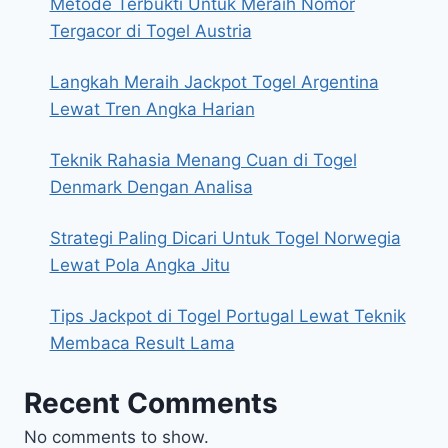
Metode Terbukti Untuk Meraih Nomor
Tergacor di Togel Austria
Langkah Meraih Jackpot Togel Argentina
Lewat Tren Angka Harian
Teknik Rahasia Menang Cuan di Togel
Denmark Dengan Analisa
Strategi Paling Dicari Untuk Togel Norwegia
Lewat Pola Angka Jitu
Tips Jackpot di Togel Portugal Lewat Teknik
Membaca Result Lama
Recent Comments
No comments to show.