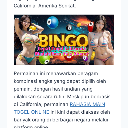
California, Amerika Serikat.
Permainan ini menawarkan beragam
kombinasi angka yang dapat dipilih oleh
pemain, dengan hasil undian yang
dilakukan secara rutin. Meskipun berbasis
di California, permainan
RAHASIA MAIN
TOGEL ONLINE
ini kini dapat diakses oleh
banyak orang di berbagai negara melalui
platform online.